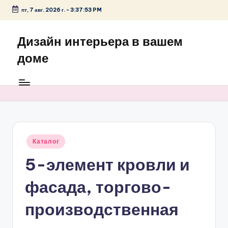
пт, 7 авг. 2026 г.
-
3:37:53 PM
Перейти
к
Дизайн интерьера в вашем
содержимому
доме
Опубликовано
Каталог
в
5-элемент кровли и
фасада, торгово-
производственная