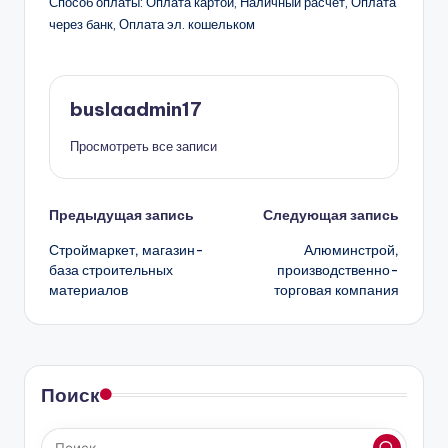
Способ оплаты: Оплата картой, Наличный расчёт, Оплата
через банк, Оплата эл. кошельком
buslaadmin17
Просмотреть все записи
Навигация
Предыдущая запись
Следующая запись
Строймаркет, магазин-
Алюминстрой,
записи
база строительных
производственно-
материалов
торговая компания
Поиск