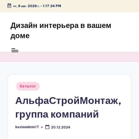
чт, 6 авг. 2026 г.
-
1:17:24 PM
Перейти
к
Дизайн интерьера в вашем
содержимому
доме
Опубликовано
Каталог
в
АльфаСтройМонтаж,
группа компаний
buslaadmin17
20.12.2024
Запись
от