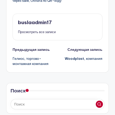
через банк, Оплата по QR-коду
buslaadmin17
Просмотреть все записи
Навигация
Предыдущая запись
Следующая запись
Гелиос, торгово-
Woodplast, компания
записи
монтажная компания
Поиск