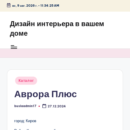
вс, 9 авг. 2026 г.
-
11:34:25 AM
Перейти
к
Дизайн интерьера в вашем
содержимому
доме
Опубликовано
Каталог
в
Аврора Плюс
buslaadmin17
27.12.2024
Запись
от
город: Киров