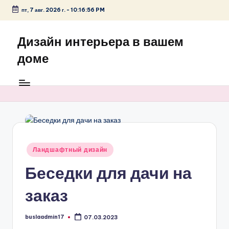
пт, 7 авг. 2026 г.
-
10:16:57 PM
Перейти
к
Дизайн интерьера в вашем
содержимому
доме
Опубликовано
Ландшафтный дизайн
в
Беседки для дачи на
заказ
buslaadmin17
07.03.2023
Запись
от