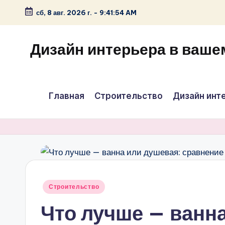
сб, 8 авг. 2026 г.
-
9:41:55 AM
Перейти
к
Дизайн интерьера в ваше
содержимому
Главная
Строительство
Дизайн инт
Опубликовано
Строительство
в
Что лучше — ванн