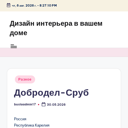
чт, 6 авг. 2026 г.
-
8:27:10 PM
Перейти
к
Дизайн интерьера в вашем
содержимому
доме
Опубликовано
Разное
в
Добродел-Сруб
buslaadmin17
30.05.2026
Запись
от
Россия
Республика Карелия