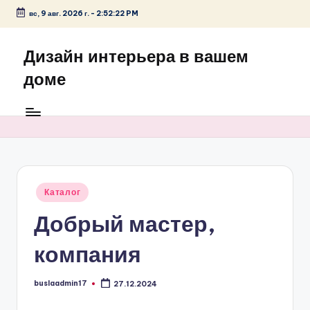
вс, 9 авг. 2026 г.
-
2:52:22 PM
Перейти
к
Дизайн интерьера в вашем
содержимому
доме
Опубликовано
Каталог
в
Добрый мастер,
компания
buslaadmin17
27.12.2024
Запись
от