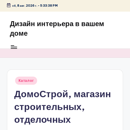
сб, 8 авг. 2026 г.
-
5:33:38 PM
Перейти
к
Дизайн интерьера в вашем
содержимому
доме
Опубликовано
Каталог
в
ДомоСтрой, магазин
строительных,
отделочных