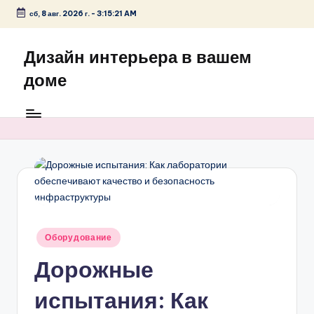
сб, 8 авг. 2026 г.
-
3:15:22 AM
Перейти
к
Дизайн интерьера в вашем
содержимому
доме
Опубликовано
Оборудование
в
Дорожные
испытания: Как