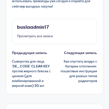
использовать промокоды уже сегодня и откройте для
себя мир выгодных покупок!
buslaadmin17
Просмотреть все записи
Навигация
Предыдущая запись
Следующая запись
Сыворотка для лица
Как спустить воздух с
записи
`DE_CODE` CLEAR KEY
батареи отопления:
против жирного блеска с
пошаговые инструкции
цинком (для
для разных типов
комбинированной и
радиаторов
жирной кожи) 30 мл