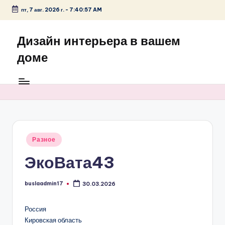
пт, 7 авг. 2026 г.
-
7:40:57 AM
Перейти
к
Дизайн интерьера в вашем
содержимому
доме
Опубликовано
Разное
в
ЭкоВата43
buslaadmin17
30.03.2026
Запись
от
Россия
Кировская область