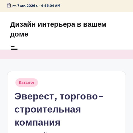
пт, 7 авг. 2026 г.
-
4:45:04 AM
Перейти
к
Дизайн интерьера в вашем
содержимому
доме
Опубликовано
Каталог
в
Эверест, торгово-
строительная
компания