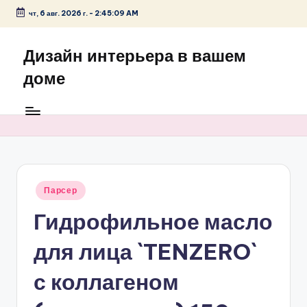
чт, 6 авг. 2026 г.
-
2:45:09 AM
Перейти
к
Дизайн интерьера в вашем
содержимому
доме
Опубликовано
Парсер
в
Гидрофильное масло
для лица `TENZERO`
с коллагеном