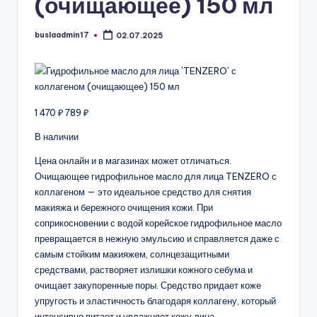
(очищающее) 150 мл
buslaadmin17
02.07.2025
Запись
от
1 470 ₽ 789 ₽
В наличии
Цена онлайн и в магазинах может отличаться.
Очищающее гидрофильное масло для лица TENZERO с
коллагеном — это идеальное средство для снятия
макияжа и бережного очищения кожи. При
соприкосновении с водой корейское гидрофильное масло
превращается в нежную эмульсию и справляется даже с
самым стойким макияжем, солнцезащитными
средствами, растворяет излишки кожного себума и
очищает закупоренные поры. Средство придает коже
упругость и эластичность благодаря коллагену, который
интенсивно питает и увлажняет кожу лица.