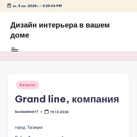
вс, 9 авг. 2026 г.
-
3:25:44 PM
Перейти
к
Дизайн интерьера в вашем
содержимому
доме
Опубликовано
Каталог
в
Grand line, компания
buslaadmin17
19.12.2024
Запись
от
город: Таганрог