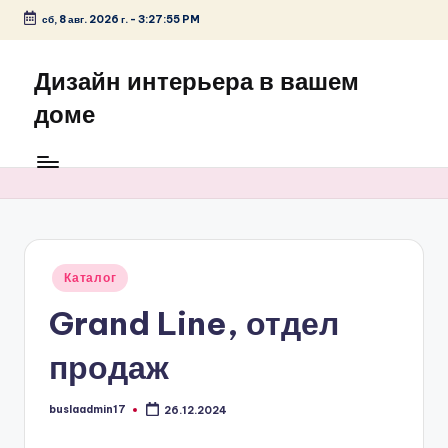
сб, 8 авг. 2026 г.
-
3:27:55 PM
Перейти
к
Дизайн интерьера в вашем
содержимому
доме
Опубликовано
Каталог
в
Grand Line, отдел
продаж
buslaadmin17
26.12.2024
Запись
от