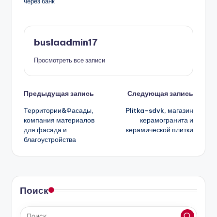
через банк
buslaadmin17
Просмотреть все записи
Навигация
Предыдущая запись
Следующая запись
Территории&Фасады,
Plitka-sdvk, магазин
записи
компания материалов
керамогранита и
для фасада и
керамической плитки
благоустройства
Поиск