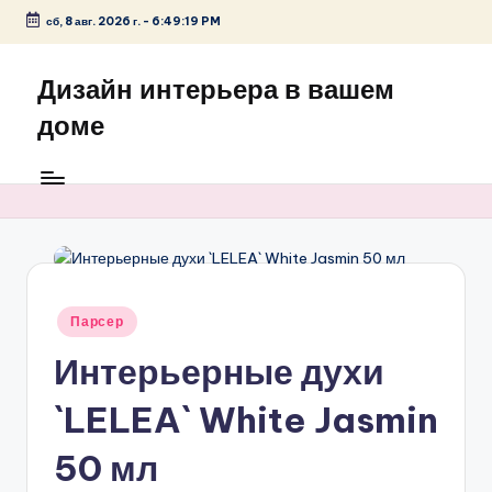
сб, 8 авг. 2026 г.
-
6:49:19 PM
Перейти
к
Дизайн интерьера в вашем
содержимому
доме
Опубликовано
Парсер
в
Интерьерные духи
`LELEA` White Jasmin
50 мл