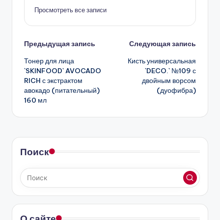
Просмотреть все записи
Навигация
Предыдущая запись
Следующая запись
Тонер для лица
Кисть универсальная
записи
`SKINFOOD` AVOCADO
`DECO.` №109 с
RICH с экстрактом
двойным ворсом
авокадо (питательный)
(дуофибра)
160 мл
Поиск
О сайте