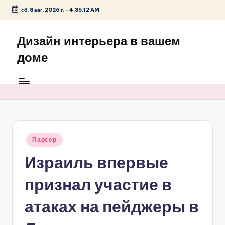
сб, 8 авг. 2026 г.
-
4:35:12 AM
Перейти
к
Дизайн интерьера в вашем
содержимому
доме
Опубликовано
Парсер
в
Израиль впервые
признал участие в
атаках на пейджеры в