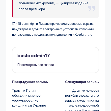
политических кругов», — цитирует издание
слова премьера.
17 и 18 сентября в Ливане произошли массовые взрывы
пейджеров и других электронных устройств, которыми
пользовались представители движения «Хезболла».
buslaadmin17
Просмотреть все записи
Навигация
Предыдущая запись
Следующая запись
Трамп и Путин
Десятки человек
записи
обсудили мирное
погибли в результате
урегулирование
взрыва смертника на
конфликта в Украине
железнодорожной
станции в Пакистане