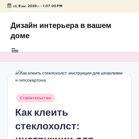
сб, 8 авг. 2026 г.
-
1:07:00 PM
Перейти
к
Дизайн интерьера в вашем
содержимому
доме
Опубликовано
Строительство
в
Как клеить
стеклохолст: