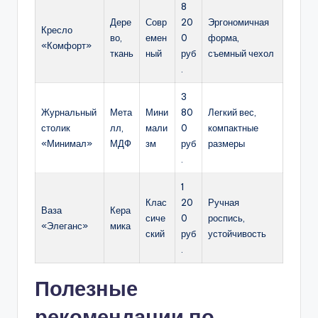
8
Дере
Совр
20
Эргономичная
Кресло
во,
емен
0
форма,
«Комфорт»
ткань
ный
руб
съемный чехол
.
3
Журнальный
Мета
Мини
80
Легкий вес,
столик
лл,
мали
0
компактные
«Минимал»
МДФ
зм
руб
размеры
.
1
Клас
20
Ручная
Ваза
Кера
сиче
0
роспись,
«Элеганс»
мика
ский
руб
устойчивость
.
Полезные
рекомендации по