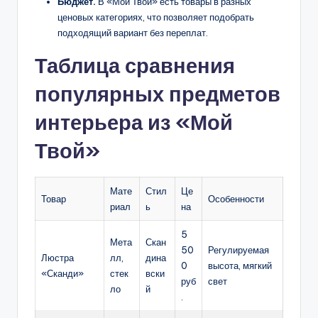
Бюджет.
В «Мой Твой» есть товары в разных
ценовых категориях, что позволяет подобрать
подходящий вариант без переплат.
Таблица сравнения
популярных предметов
интерьера из «Мой
Твой»
Мате
Стил
Це
Товар
Особенности
риал
ь
на
5
Мета
Скан
50
Регулируемая
Люстра
лл,
дина
0
высота, мягкий
«Сканди»
стек
вски
руб
свет
ло
й
.