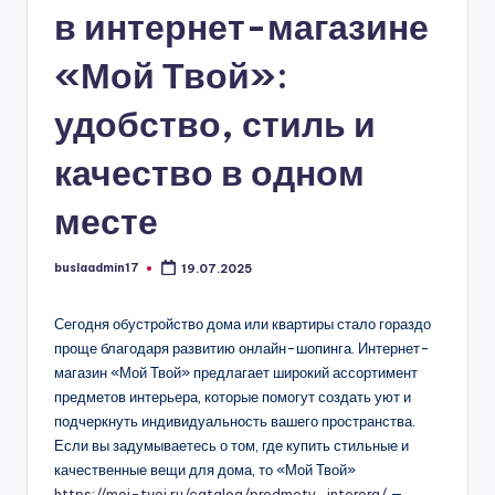
в интернет-магазине
«Мой Твой»:
удобство, стиль и
качество в одном
месте
buslaadmin17
19.07.2025
Запись
от
Сегодня обустройство дома или квартиры стало гораздо
проще благодаря развитию онлайн-шопинга. Интернет-
магазин «Мой Твой» предлагает широкий ассортимент
предметов интерьера, которые помогут создать уют и
подчеркнуть индивидуальность вашего пространства.
Если вы задумываетесь о том, где купить стильные и
качественные вещи для дома, то «Мой Твой»
https://moi-tvoi.ru/catalog/predmety_interera/
—