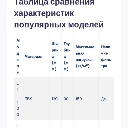
Таблица сравнения
характеристик
популярных моделей
М
Ши
Глу
о
Максимал
Нали
рин
бин
д
ьная
чие
Материал
а
а
е
нагрузка
филь
(м
(м
л
(кг/м²)
тра
м)
м)
ь
L
T
-
ПВХ
120
30
150
Да
1
0
0
L