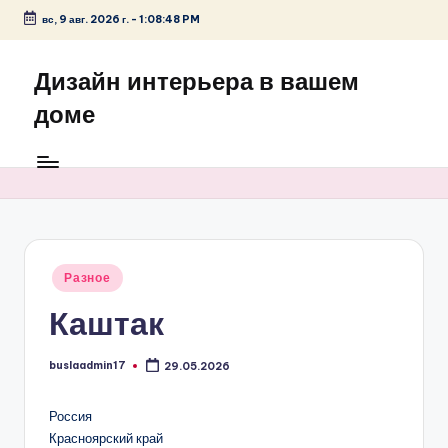
вс, 9 авг. 2026 г.
-
1:08:48 PM
Перейти
к
Дизайн интерьера в вашем
содержимому
доме
Опубликовано
Разное
в
Каштак
buslaadmin17
29.05.2026
Запись
от
Россия
Красноярский край