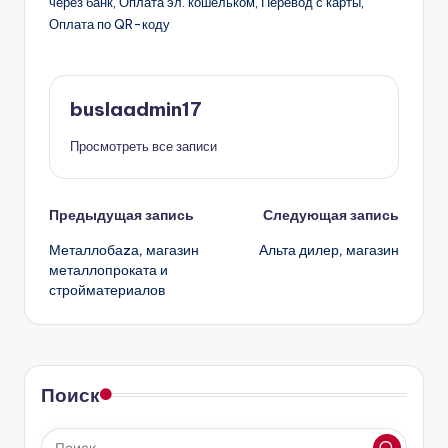
через банк, Оплата эл. кошельком, Перевод с карты,
Оплата по QR-коду
buslaadmin17
Просмотреть все записи
Навигация
Предыдущая запись
Следующая запись
Металлобаzа, магазин
Альта дилер, магазин
записи
металлопроката и
стройматериалов
Поиск