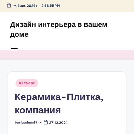
чт, 6 авг. 2026 г.
-
2:43:55 PM
Перейти
к
Дизайн интерьера в вашем
содержимому
доме
Опубликовано
Каталог
в
Керамика-Плитка,
компания
buslaadmin17
27.12.2024
Запись
от