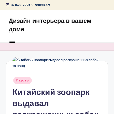
сб, 8 авг. 2026 г.
-
9:01:18 AM
Перейти
к
Дизайн интерьера в вашем
содержимому
доме
Опубликовано
Парсер
в
Китайский зоопарк
выдавал