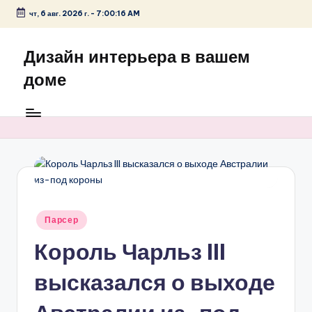
чт, 6 авг. 2026 г.
-
7:00:17 AM
Перейти
к
Дизайн интерьера в вашем
содержимому
доме
Опубликовано
Парсер
в
Король Чарльз III
высказался о выходе