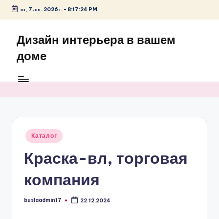
пт, 7 авг. 2026 г.
-
8:17:24 PM
Перейти
к
Дизайн интерьера в вашем
содержимому
доме
Опубликовано
Каталог
в
Краска-вл, торговая
компания
buslaadmin17
22.12.2024
Запись
от