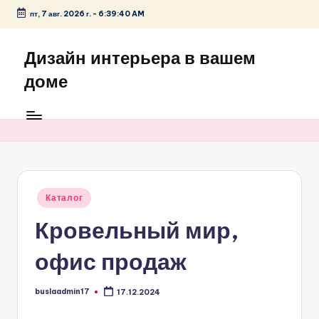
пт, 7 авг. 2026 г.
-
6:39:40 AM
Перейти
к
Дизайн интерьера в вашем
содержимому
доме
Опубликовано
Каталог
в
Кровельный мир,
офис продаж
buslaadmin17
17.12.2024
Запись
от