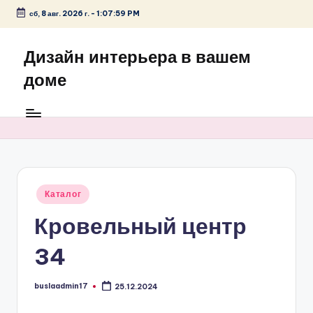
сб, 8 авг. 2026 г.
-
1:07:59 PM
Перейти
к
Дизайн интерьера в вашем
содержимому
доме
Опубликовано
Каталог
в
Кровельный центр
34
buslaadmin17
25.12.2024
Запись
от