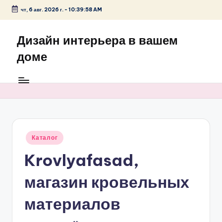
чт, 6 авг. 2026 г.
-
10:39:58 AM
Перейти
к
Дизайн интерьера в вашем
содержимому
доме
Опубликовано
Каталог
в
Krovlyafasad,
магазин кровельных
материалов