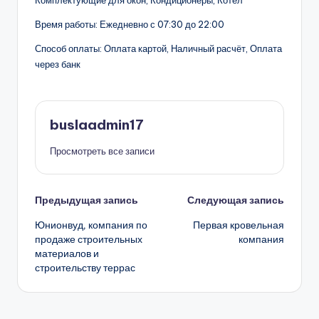
Комплектующие для окон, Кондиционеры, Котел
Время работы: Ежедневно с 07:30 до 22:00
Способ оплаты: Оплата картой, Наличный расчёт, Оплата
через банк
buslaadmin17
Просмотреть все записи
Навигация
Предыдущая запись
Следующая запись
Юнионвуд, компания по
Первая кровельная
записи
продаже строительных
компания
материалов и
строительству террас