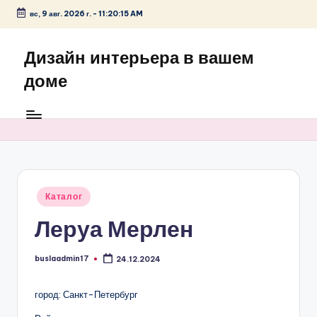
вс, 9 авг. 2026 г.
-
11:20:16 AM
Перейти
к
Дизайн интерьера в вашем
содержимому
доме
Опубликовано
Каталог
в
Леруа Мерлен
buslaadmin17
24.12.2024
Запись
от
город: Санкт-Петербург