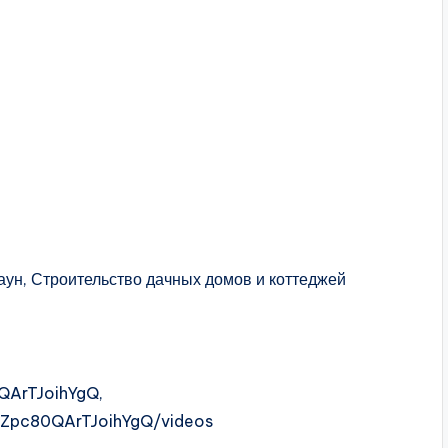
аун, Строительство дачных домов и коттеджей
QArTJoihYgQ,
dZpc80QArTJoihYgQ/videos