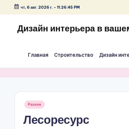
чт, 6 авг. 2026 г.
-
11:26:45 PM
Перейти
к
Дизайн интерьера в ваше
содержимому
Главная
Строительство
Дизайн инт
Опубликовано
Разное
в
Лесоресурс