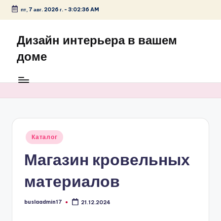
пт, 7 авг. 2026 г.
-
3:02:36 AM
Перейти
к
Дизайн интерьера в вашем
содержимому
доме
Опубликовано
Каталог
в
Магазин кровельных
материалов
buslaadmin17
21.12.2024
Запись
от