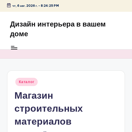
чт, 6 авг. 2026 г.
-
8:24:25 PM
Перейти
к
Дизайн интерьера в вашем
содержимому
доме
Опубликовано
Каталог
в
Магазин
строительных
материалов