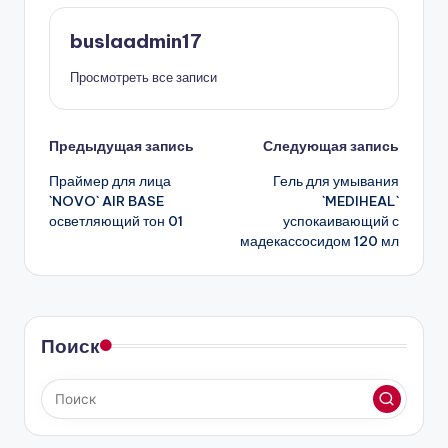
buslaadmin17
Просмотреть все записи
Навигация
Предыдущая запись
Следующая запись
Праймер для лица
Гель для умывания
записи
`NOVO` AIR BASE
`MEDIHEAL`
осветляющий тон 01
успокаивающий с
мадекассосидом 120 мл
Поиск