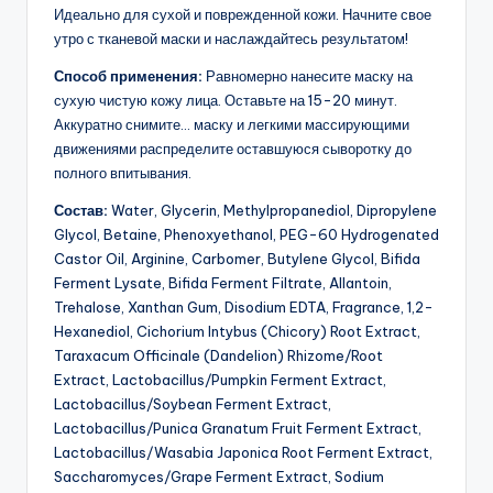
Идеально для сухой и поврежденной кожи. Начните свое
утро с тканевой маски и наслаждайтесь результатом!
Способ применения:
Равномерно нанесите маску на
сухую чистую кожу лица. Оставьте на 15-20 минут.
Аккуратно снимите… маску и легкими массирующими
движениями распределите оставшуюся сыворотку до
полного впитывания.
Состав:
Water, Glycerin, Methylpropanediol, Dipropylene
Glycol, Betaine, Phenoxyethanol, PEG-60 Hydrogenated
Castor Oil, Arginine, Carbomer, Butylene Glycol, Bifida
Ferment Lysate, Bifida Ferment Filtrate, Allantoin,
Trehalose, Xanthan Gum, Disodium EDTA, Fragrance, 1,2-
Hexanediol, Cichorium Intybus (Chicory) Root Extract,
Taraxacum Officinale (Dandelion) Rhizome/Root
Extract, Lactobacillus/Pumpkin Ferment Extract,
Lactobacillus/Soybean Ferment Extract,
Lactobacillus/Punica Granatum Fruit Ferment Extract,
Lactobacillus/Wasabia Japonica Root Ferment Extract,
Saccharomyces/Grape Ferment Extract, Sodium