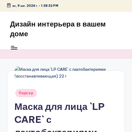
вс, 9 авг. 2026 г.
-
1:38:33 PM
Перейти
к
Дизайн интерьера в вашем
содержимому
доме
Опубликовано
Парсер
в
Маска для лица `LP
CARE` с