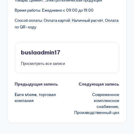
товары, Цемент, Электротехническая продукция
Время работы: Ежедневно с 09:00 до 19:00
Способ оплаты: Оплата картой, Наличный расчёт, Оплата
по QR-коду
buslaadmin17
Просмотреть все записи
Навигация
Предыдущая запись
Следующая запись
Euro stone, торговая
Современное
записи
компания
комплексное
снабжение,
Производственный цех