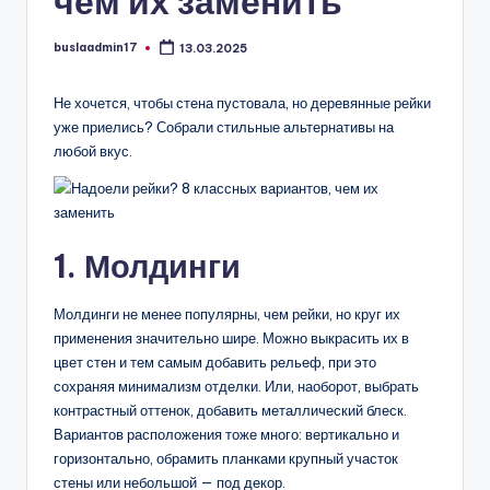
чем их заменить
buslaadmin17
13.03.2025
Запись
от
Не хочется, чтобы стена пустовала, но деревянные рейки
уже приелись? Собрали стильные альтернативы на
любой вкус.
1. Молдинги
Молдинги не менее популярны, чем рейки, но круг их
применения значительно шире. Можно выкрасить их в
цвет стен и тем самым добавить рельеф, при это
сохраняя минимализм отделки. Или, наоборот, выбрать
контрастный оттенок, добавить металлический блеск.
Вариантов расположения тоже много: вертикально и
горизонтально, обрамить планками крупный участок
стены или небольшой — под декор.