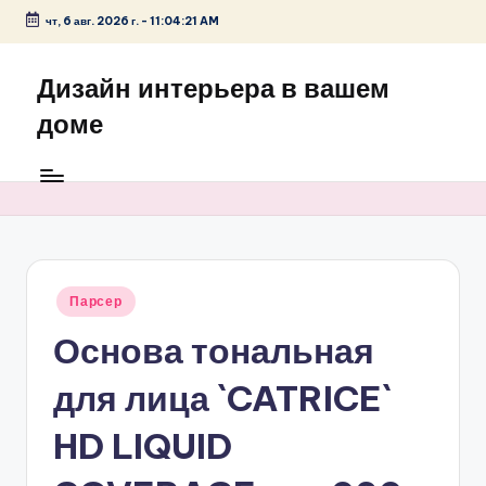
чт, 6 авг. 2026 г.
-
11:04:21 AM
Перейти
к
Дизайн интерьера в вашем
содержимому
доме
Опубликовано
Парсер
в
Основа тональная
для лица `CATRICE`
HD LIQUID