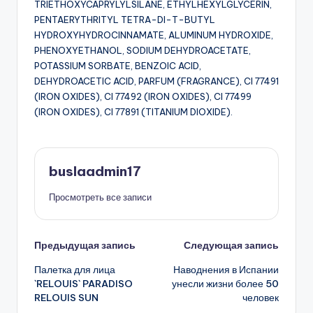
TRIETHOXYCAPRYLYLSILANE, ETHYLHEXYLGLYCERIN,
PENTAERYTHRITYL TETRA-DI-T-BUTYL
HYDROXYHYDROCINNAMATE, ALUMINUM HYDROXIDE,
PHENOXYETHANOL, SODIUM DEHYDROACETATE,
POTASSIUM SORBATE, BENZOIC ACID,
DEHYDROACETIC ACID, PARFUM (FRAGRANCE), CI 77491
(IRON OXIDES), CI 77492 (IRON OXIDES), CI 77499
(IRON OXIDES), CI 77891 (TITANIUM DIOXIDE).
buslaadmin17
Просмотреть все записи
Навигация
Предыдущая запись
Следующая запись
Палетка для лица
Наводнения в Испании
записи
`RELOUIS` PARADISO
унесли жизни более 50
RELOUIS SUN
человек