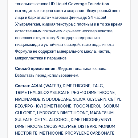
тональная основа HD Liquid Coverage Foundation
выглядит как вторая кожа и сохраняет безупречный цвет
лица и бархатисто-матовый финиш до 24 часов!
Ультралегкая, жидкая текстура с плотным и в то же время
естественным покрытием скрывает несовершенства,
совершенствует кожу благодаря содержанию
ниацинамида и устойчива к воздействию воды и пота.
Формула не содержит минерального масла, частиц
микропластика и парабенов.
Способ применения:
Жидкая тональная основа.
Взболтать перед использованием.
Состав:
AQUA (WATER), DIMETHICONE, TALC,
TRIMETHYLSILOXYSILICATE, PEG-10 DIMETHICONE,
NIACINAMIDE, ISODODECANE, SILICA, GLYCERIN, CETYL
PEG/PPG-10/1 DIMETHICONE, TOCOPHEROL, SODIUM
CHLORIDE, HYDROGEN DIMETHICONE, MAGNESIUM
SULFATE, CETYL ALCOHOL, DIMETHICONE/VINYL
DIMETHICONE CROSSPOLYMER, DISTEARDIMONIUM
HECTORITE, METHICONE, PROPYLENE CARBONATE,