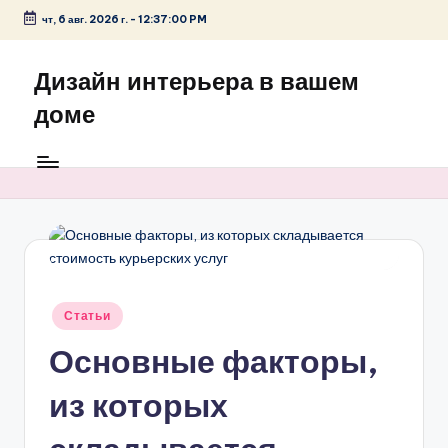
чт, 6 авг. 2026 г.
-
12:37:00 PM
Перейти
к
Дизайн интерьера в вашем
содержимому
доме
Опубликовано
Статьи
в
Основные факторы,
из которых