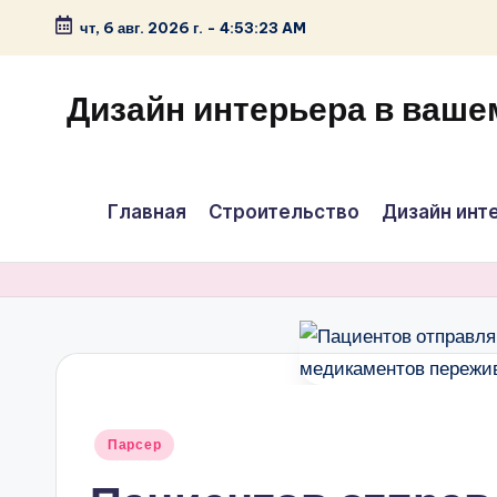
чт, 6 авг. 2026 г.
-
4:53:23 AM
Перейти
к
Дизайн интерьера в ваше
содержимому
Главная
Строительство
Дизайн инт
Опубликовано
Парсер
в