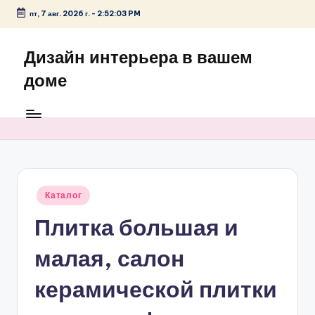
пт, 7 авг. 2026 г.
-
2:52:03 PM
Перейти
к
Дизайн интерьера в вашем
содержимому
доме
Опубликовано
Каталог
в
Плитка большая и
малая, салон
керамической плитки