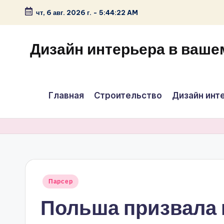
чт, 6 авг. 2026 г.
-
5:44:23 AM
Перейти
к
Дизайн интерьера в ваше
содержимому
Главная
Строительство
Дизайн инт
Опубликовано
Парсер
в
Польша призвала 