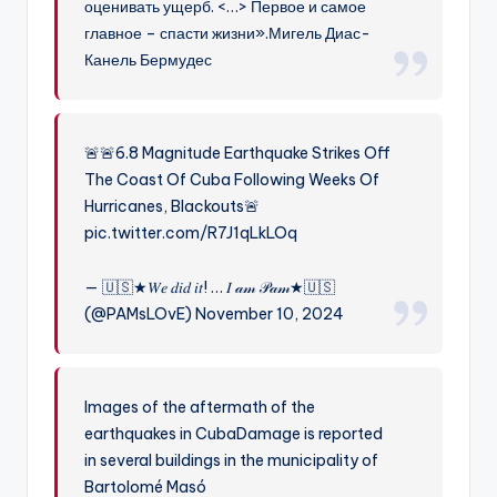
оценивать ущерб. <…> Первое и самое
главное – спасти жизни».Мигель Диас-
Канель Бермудес
🚨🚨6.8 Magnitude Earthquake Strikes Off
The Coast Of Cuba Following Weeks Of
Hurricanes, Blackouts🚨
pic.twitter.com/R7J1qLkLOq
— 🇺🇸★𝑊𝑒 𝑑𝑖𝑑 𝑖𝑡! … 𝐼 𝒶𝓂 𝒫𝒶𝓂★🇺🇸
(@PAMsLOvE) November 10, 2024
Images of the aftermath of the
earthquakes in CubaDamage is reported
in several buildings in the municipality of
Bartolomé Masó