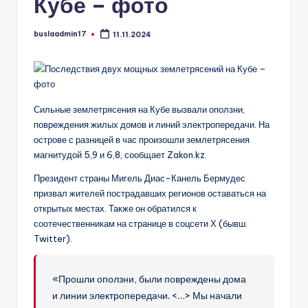
Кубе – фото
buslaadmin17
11.11.2024
Запись
от
Сильные землетрясения на Кубе вызвали оползни,
повреждения жилых домов и линий электропередачи. На
острове с разницей в час произошли землетрясения
магнитудой 5,9 и 6,8, сообщает Zakon.kz.
Президент страны Мигель Диас-Канель Бермудес
призвал жителей пострадавших регионов оставаться на
открытых местах. Также он обратился к
соотечественникам на странице в соцсети Х (бывш.
Twitter).
«Прошли оползни, были повреждены дома
и линии электропередачи. <…> Мы начали