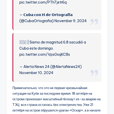
pic.twitter.com/PTh7jetr6q
— 𝗖𝘂𝗯𝗮 𝗰𝗼𝗻 𝗛 𝗱𝗲 𝗢𝗿𝘁𝗼𝗴𝗿𝗮𝗳𝗶́𝗮
(@CubaOrtografia) November 9, 2024
🇨🇺 | Sismo de magnitud 6.8 sacudió a
Cuba este domingo.
pic.twitter.com/Vps0sqKC8s
— Alerta News 24 (@AlertaNews24)
November 10, 2024
Примечательно, что это не первая чрезвычайная
ситуация на Кубе за последнее время. 18 октября на
острове произошел масштабный блэкаут из-за аварии на
ТЭЦ: вся страна осталась без электричества. Уже 21
октября на остров обрушился ураган «Оскар», а в начале