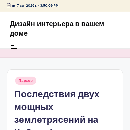
пт, 7 авг. 2026 г.
-
3:50:09 PM
Перейти
к
Дизайн интерьера в вашем
содержимому
доме
Опубликовано
Парсер
в
Последствия двух
мощных
землетрясений на