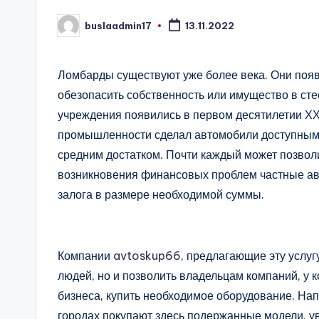
buslaadmin17
13.11.2022
Запись
от
Ломбарды существуют уже более века. Они поя
обезопасить собственность или имущество в ст
учреждения появились в первом десятилетии ХХ
промышленности сделал автомобили доступными. 
средним достатком. Почти каждый может позвол
возникновения финансовых проблем частные а
залога в размере необходимой суммы.
Компании
avtoskup66
, предлагающие эту услу
людей, но и позволить владельцам компаний, у 
бизнеса, купить необходимое оборудование. На
городах покупают здесь подержанные модели, у