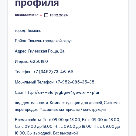
профиля
buslaadmin17
18.12.2024
Запись
от
город: Тюмень
Район: Тюмень городской округ
Адрес: Гилёвская Роща, 2а
Индекс: 625019.0
Телефон: +7 (3452) 73‒46‒66
Мобильный Телефон: +7‒952‒685‒35‒35
Сайт: http://xn--e1afjegbgivr4gew.xn--p1ai
вид деятельности: Комплектующие для дверей, Системы
перегородок, Фасадные материалы / конструкции
Время работы: Пн: с 09:00 до 18:00, Вт: с 09:00 до 18:00,
Ср: с 09:00 до 18:00, Чт: с 09:00 до 18:00, Пт: с 09:00 до
18:00, Сб: выходной, Вс: выходной