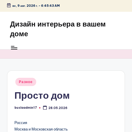
вс, 9 авг. 2026 г.
-
6:45:43 AM
Перейти
к
Дизайн интерьера в вашем
содержимому
доме
Опубликовано
Разное
в
Просто дом
buslaadmin17
28.05.2026
Запись
от
Россия
Москва и Московская область