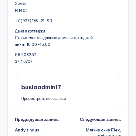
Химки
141401
+7 (927) 176-21-90
Дачи и коттеджи
Строительство дачных домов и коттеджей
пн-пт 10:00–15:00
55.903252
37.45707
buslaadmin17
Просмотреть все записи
Навигация
Предыдущая запись
Следующая запись
Andy’s haus
Мягкие окна Flex,
записи
гибкие окна