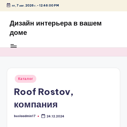
пт, 7 авг. 2026 г.
-
12:46:00 PM
Перейти
к
Дизайн интерьера в вашем
содержимому
доме
Опубликовано
Каталог
в
Roof Rostov,
компания
buslaadmin17
24.12.2024
Запись
от