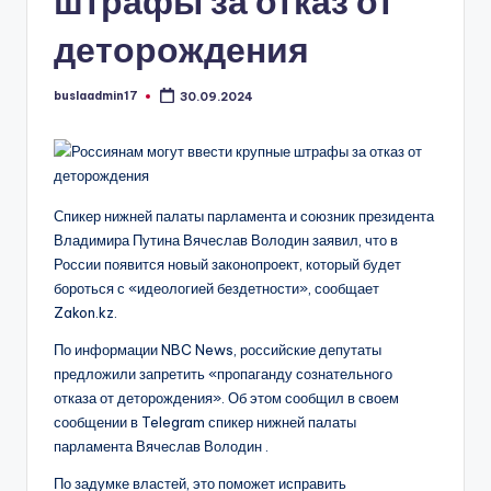
штрафы за отказ от
деторождения
buslaadmin17
30.09.2024
Запись
от
Спикер нижней палаты парламента и союзник президента
Владимира Путина Вячеслав Володин заявил, что в
России появится новый законопроект, который будет
бороться с «идеологией бездетности», сообщает
Zakon.kz.
По информации NBC News, российские депутаты
предложили запретить «пропаганду сознательного
отказа от деторождения». Об этом сообщил в своем
сообщении в Telegram спикер нижней палаты
парламента Вячеслав Володин .
По задумке властей, это поможет исправить