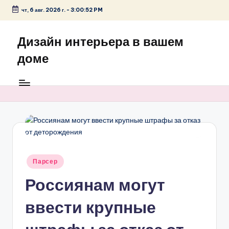
чт, 6 авг. 2026 г.
-
3:00:52 PM
Перейти
к
Дизайн интерьера в вашем
содержимому
доме
Опубликовано
Парсер
в
Россиянам могут
ввести крупные