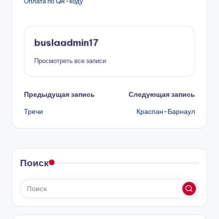
Оплата по QR-коду
buslaadmin17
Просмотреть все записи
Навигация
Предыдущая запись
Следующая запись
Тречи
Краспан-Барнаул
записи
Поиск