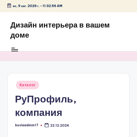
вс, 9 авг. 2026 г.
-
11:32:56 AM
Перейти
к
Дизайн интерьера в вашем
содержимому
доме
Опубликовано
Каталог
в
РуПрофиль,
компания
buslaadmin17
22.12.2024
Запись
от