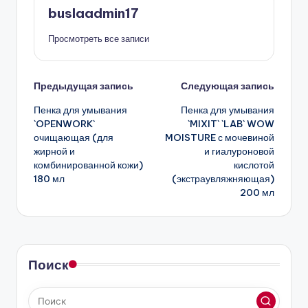
buslaadmin17
Просмотреть все записи
Навигация
Предыдущая запись
Следующая запись
Пенка для умывания
Пенка для умывания
записи
`OPENWORK`
`MIXIT` `LAB` WOW
очищающая (для
MOISTURE с мочевиной
жирной и
и гиалуроновой
комбинированной кожи)
кислотой
180 мл
(экстраувляжняющая)
200 мл
Поиск