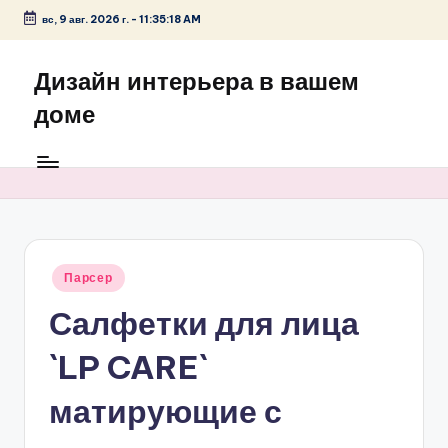
вс, 9 авг. 2026 г.
-
11:35:18 AM
Перейти
к
Дизайн интерьера в вашем
содержимому
доме
Опубликовано
Парсер
в
Салфетки для лица
`LP CARE`
матирующие с