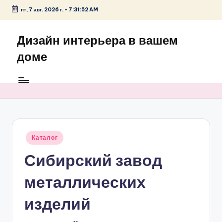
пт, 7 авг. 2026 г.
-
7:31:52 AM
Перейти
к
Дизайн интерьера в вашем
содержимому
доме
Опубликовано
Каталог
в
Сибирский завод
металлических
изделий